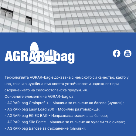
Технологията AGRAR-bag е доказана с немското си качество, както у
нас, така и в чужбина със своята устойчивост и надежност при
съхранението на селскостопанска продукция.
Основните елементи на AGRAR-bag са:
- AGRAR-bag Grainprofi + - Машина за пълнене на багове (чували);
- AGRAR-bag Easy Load 200 - Мобилно разтоварище;
- AGRAR-bag EG EX BAG - Изпразваща машина за багове;
- AGRAR-bag Silo Force - Машина за пълнене на чували със силаж;
- AGRAR-bag Багове за съхранение (ръкави);