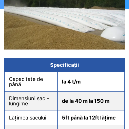
Specificații
Capacitate de
la 4 t/m
până
Dimensiuni sac –
de la 40 m la 150 m
lungime
Lățimea sacului
5ft până la 12ft lățime