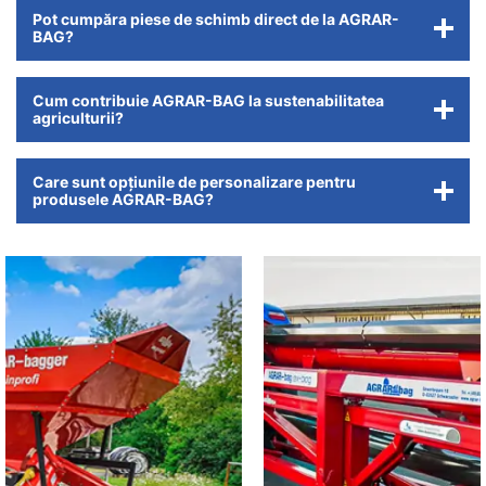
Pot cumpăra piese de schimb direct de la AGRAR-
BAG?
Cum contribuie AGRAR-BAG la sustenabilitatea
agriculturii?
Care sunt opțiunile de personalizare pentru
produsele AGRAR-BAG?