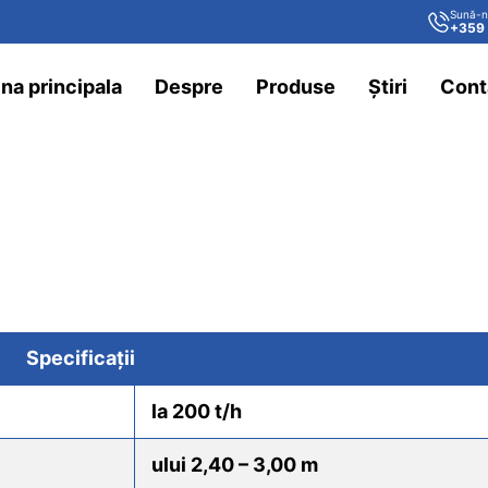
Sună-
+359
na principala
Despre
Produse
Știri
Cont
sy Load 200
Specificații
la 200 t/h
ului 2,40 – 3,00 m