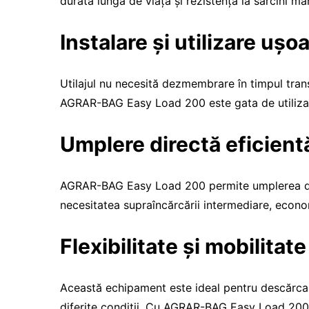
durată lungă de viață și rezistență la sarcini mar
Instalare și utilizare ușo
Utilajul nu necesită dezmembrare în timpul tran
AGRAR-BAG Easy Load 200 este gata de utilizar
Umplere directă eficient
AGRAR-BAG Easy Load 200 permite umplerea direc
necesitatea supraîncărcării intermediare, econo
Flexibilitate și mobilitate
Această echipament este ideal pentru descărcarea
diferite condiții. Cu AGRAR-BAG Easy Load 200 