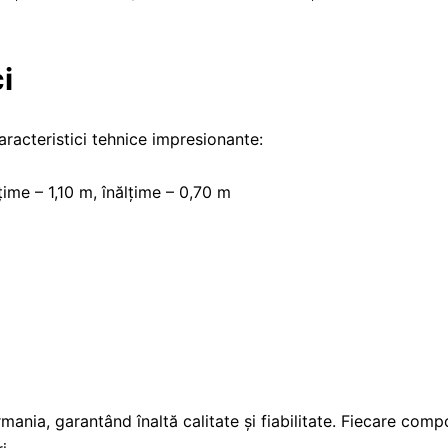
i
acteristici tehnice impresionante:
țime – 1,10 m, înălțime – 0,70 m
ia, garantând înaltă calitate și fiabilitate. Fiecare comp