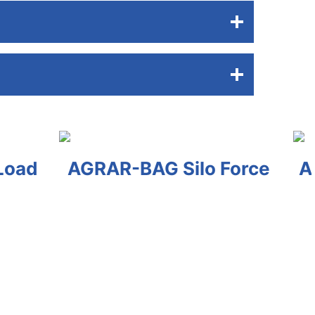
Silo Force
AGRAR-BAG Roller 
150