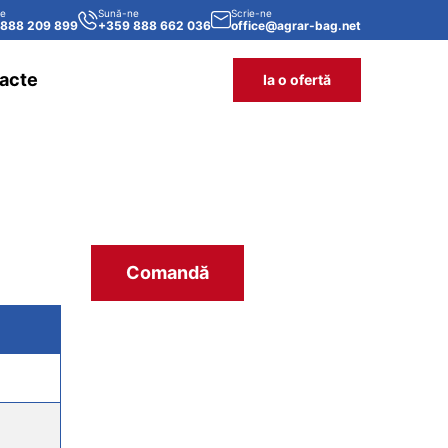
ne
Sună-ne
Scrie-ne
 888 209 899
+359 888 662 036
office@agrar-bag.net
acte
Ia o ofertă
PENTRU MAI MULTE INFORMAȚII
Comandă