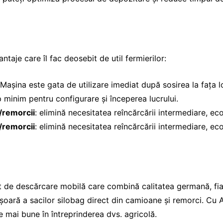
je care îl fac deosebit de util fermierilor:
 Mașina este gata de utilizare imediat după sosirea la fața l
 minim pentru configurare și începerea lucrului.
/remorcii
: elimină necesitatea reîncărcării intermediare, ec
/remorcii
: elimină necesitatea reîncărcării intermediare, ec
descărcare mobilă care combină calitatea germană, fiabili
 ușoară a sacilor silobag direct din camioane și remorci. 
e mai bune în întreprinderea dvs. agricolă.