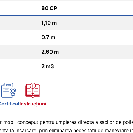
80 CP
1,10 m
0.7 m
2.60 m
2 m3
Certificat
Instrucțiuni
bil conceput pentru umplerea directă a sacilor de polieti
nță la incarcare, prin eliminarea necesității de manevrare in