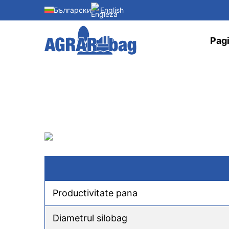
Български
English
Pagi
AGRAR-BAG Ea
Productivitate pana
Diametrul silobag