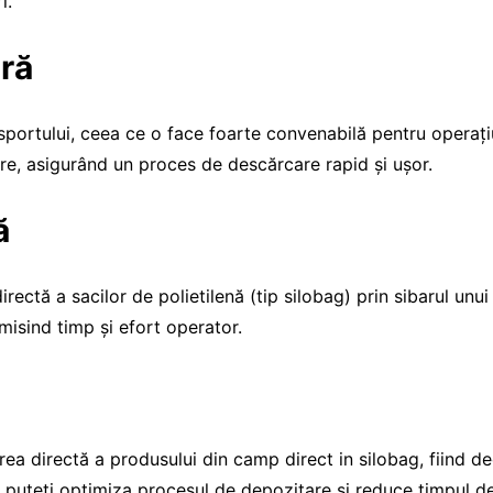
i.
ară
sportului, ceea ce o face foarte convenabilă pentru operați
e, asigurând un proces de descărcare rapid și ușor.
ă
tă a sacilor de polietilenă (tip silobag) prin sibarul unui
misind timp și efort operator.
 directă a produsului din camp direct in silobag, fiind deos
puteți optimiza procesul de depozitare și reduce timpul de