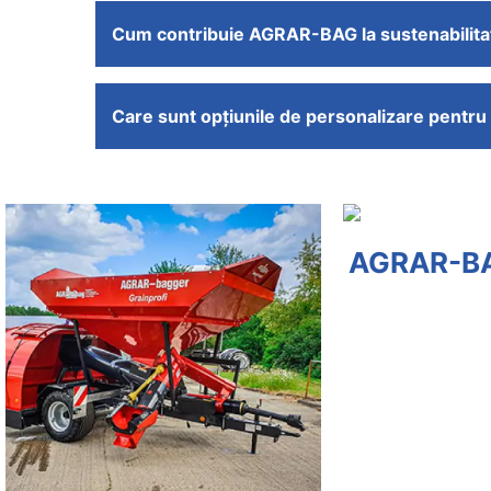
Cum contribuie AGRAR-BAG la sustenabilitat
Care sunt opțiunile de personalizare pent
AGRAR-BAG EG EX BAG
AG